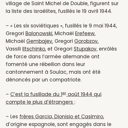
village de Saint Michel de Double, figurent sur
la liste des israélites, fusillés le 19 avril 1944.
– « Les six soviétiques », fusillés le 9 mai 1944,
Gregori
Balonowski
, Michaël
Erefeew
,
Michaël
Gembajev
, Gregori
Gorobzov
,
Vassili
Iltschinko
, et Gregori
Stupakov,
enrôlés
de force dans l’armée allemande ont
fomenté une rébellion dans leur
cantonnement à Soulac, mais ont été
dénoncés par un compatriote.
er
–
C’est la fusillade du 1
août 1944 qui
compte le plus d’étrangers
:
– Les
frères Garcia, Dionisio et Casimiro
,
d’origine espagnole, sont engagés dans le