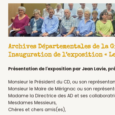
u
r
a
u
d
i
o
Archives Départementales de la G
Inauguration de l’exposition « Le
Présentation de l'exposition par Jean Lavie, pr
Monsieur le Président du CD, ou son représentan
Monsieur le Maire de Mérignac ou son représent
Madame la Directrice des AD et ses collaboratri
Mesdames Messieurs,
Chères et chers amis(es),