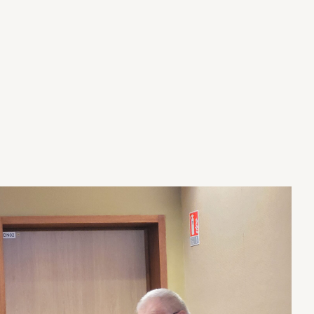
s
e
z
l
e
s
f
l
è
c
h
e
s
h
a
u