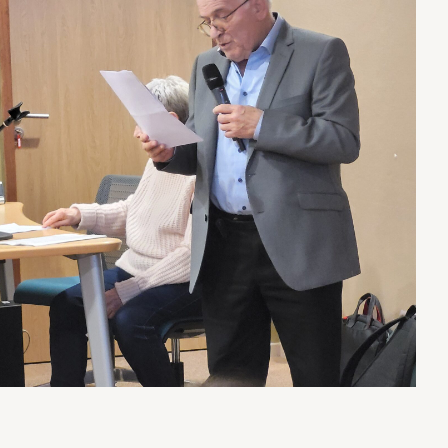
t
/
b
a
s
p
o
u
r
a
u
g
m
e
n
t
e