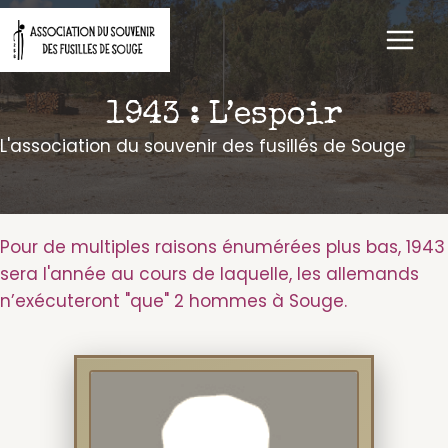
Aller
au
contenu
1943 : L’espoir
L'association du souvenir des fusillés de Souge
Pour de multiples raisons énumérées plus bas, 1943
sera l'année au cours de laquelle, les allemands
n’exécuteront "que" 2 hommes à Souge.