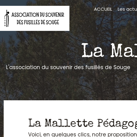
Aller
ACCUEIL
Les actu
au
contenu
La Ma
L'association du souvenir des fusillés de Souge
La Mallette Pédago
Voici, en quelques clics, notre propositi