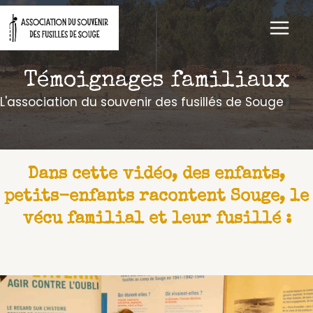
Aller
au
contenu
Témoignages familiaux
L'association du souvenir des fusillés de Souge
Dans cette vidéo, des enfants,
petits-enfants racontent Souge, le
vécu familial et leur fusillé :