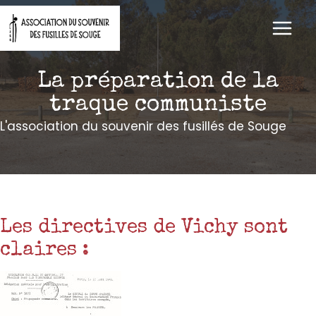
Aller
au
contenu
La préparation de la
traque communiste
L'association du souvenir des fusillés de Souge
Les directives de Vichy sont
claires :