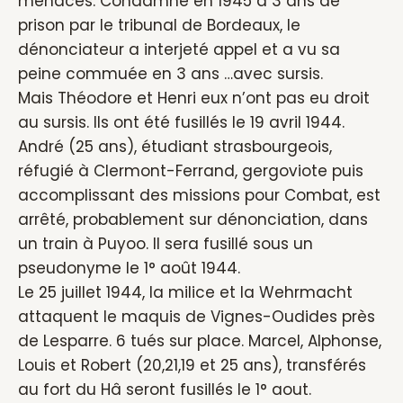
menaces. Condamné en 1945 à 3 ans de
prison par le tribunal de Bordeaux, le
dénonciateur a interjeté appel et a vu sa
peine commuée en 3 ans …avec sursis.
Mais Théodore et Henri eux n’ont pas eu droit
au sursis. Ils ont été fusillés le 19 avril 1944.
André (25 ans), étudiant strasbourgeois,
réfugié à Clermont-Ferrand, gergoviote puis
accomplissant des missions pour Combat, est
arrêté, probablement sur dénonciation, dans
un train à Puyoo. Il sera fusillé sous un
pseudonyme le 1° août 1944.
Le 25 juillet 1944, la milice et la Wehrmacht
attaquent le maquis de Vignes-Oudides près
de Lesparre. 6 tués sur place. Marcel, Alphonse,
Louis et Robert (20,21,19 et 25 ans), transférés
au fort du Hâ seront fusillés le 1° aout.