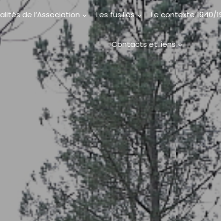
alités de l’Association
Les fusillés
Le contexte 1940/
Contacts et liens