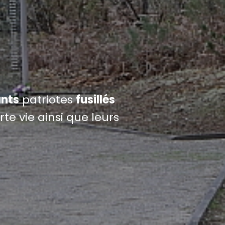
nts
patriotes
fusillés
te vie ainsi que leurs