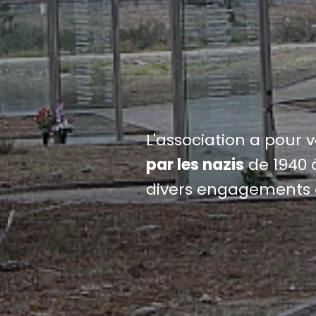
L'association a pour 
par les nazis
de 1940 à
divers engagements 