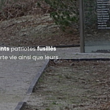
nts
patriotes
fusillés
te vie ainsi que leurs