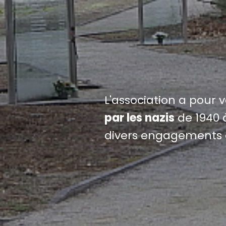
L'association a pour 
par les nazis
de 1940 à
divers engagements 