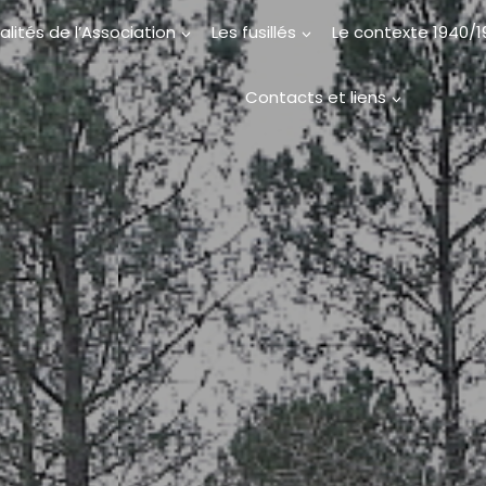
alités de l’Association
Les fusillés
Le contexte 1940/
Contacts et liens