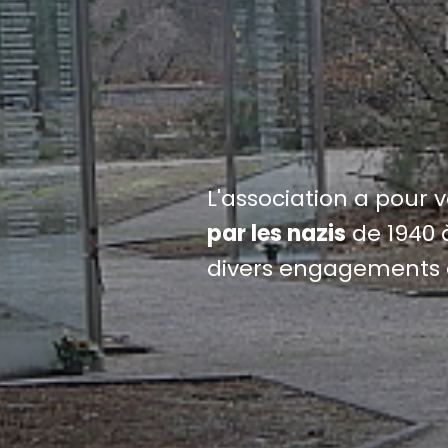
L'association a pour 
par les nazis
de 1940 à
divers engagements 