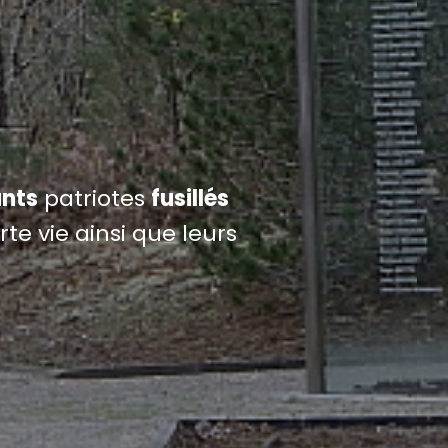
nts
patriotes
fusillés
te vie ainsi que leurs