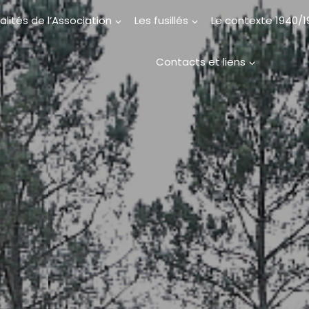
alités de l’Association
Les fusillés
Le contexte 1940/
Contacts et liens