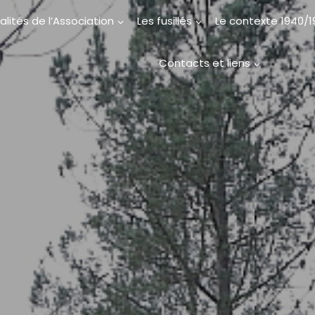
alités de l’Association
Les fusillés
Le contexte 1940/
Contacts et liens