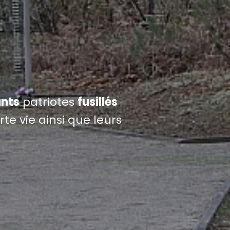
nts
patriotes
fusillés
te vie ainsi que leurs