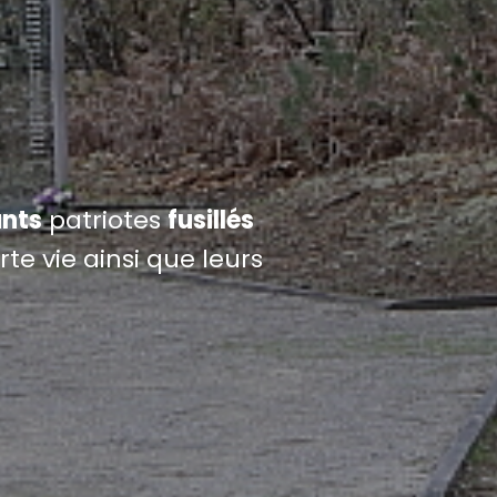
nts
patriotes
fusillés
te vie ainsi que leurs