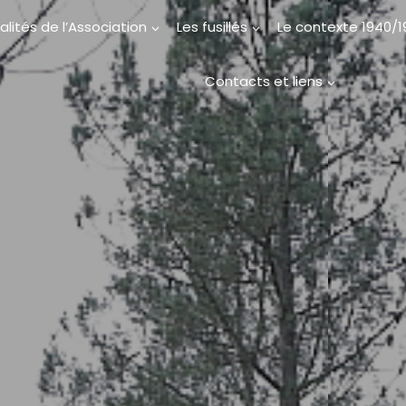
alités de l’Association
Les fusillés
Le contexte 1940/
Contacts et liens