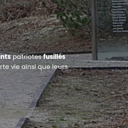
nts
patriotes
fusillés
te vie ainsi que leurs