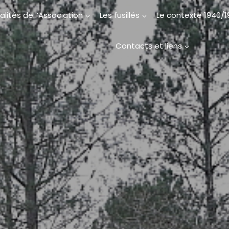
alités de l’Association
Les fusillés
Le contexte 1940/
Contacts et liens