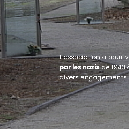
L'association a pour 
par les nazis
de 1940 à
divers engagements 