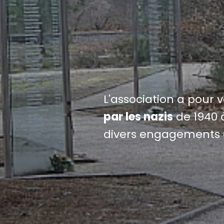
L'association a pour 
par les nazis
de 1940 à
divers engagements 