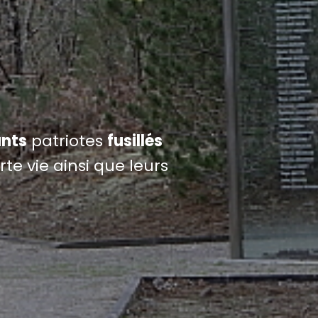
nts
patriotes
fusillés
te vie ainsi que leurs