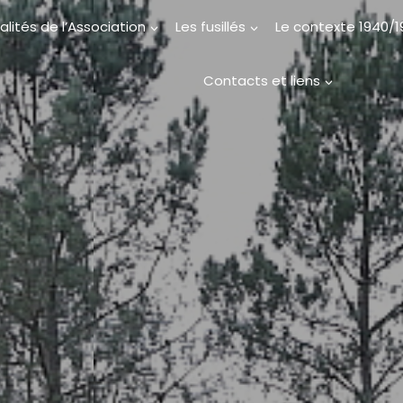
alités de l’Association
Les fusillés
Le contexte 1940/
Contacts et liens