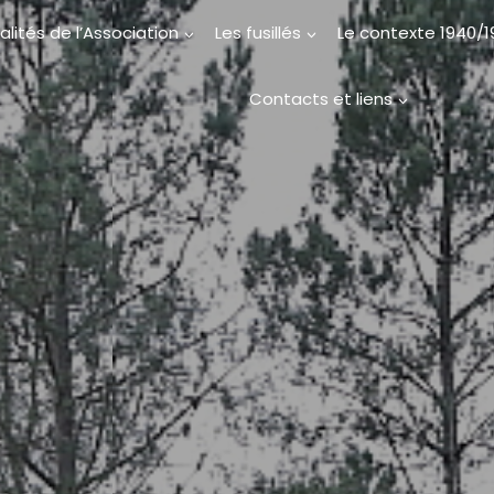
alités de l’Association
Les fusillés
Le contexte 1940/
Contacts et liens