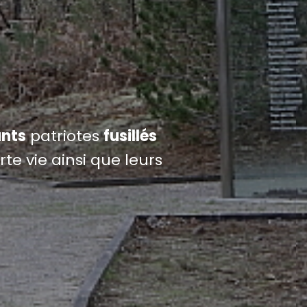
nts
patriotes
fusillés
te vie ainsi que leurs