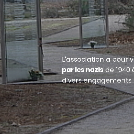
L'association a pour 
par les nazis
de 1940 à
divers engagements 