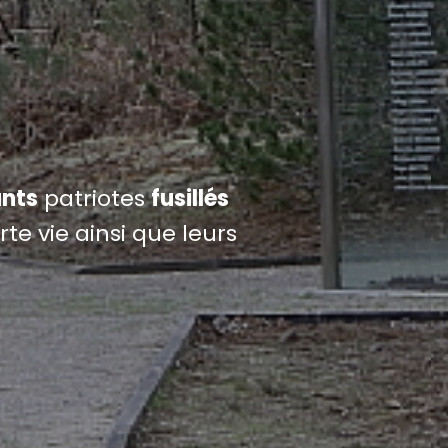
nts
patriotes
fusillés
te vie ainsi que leurs