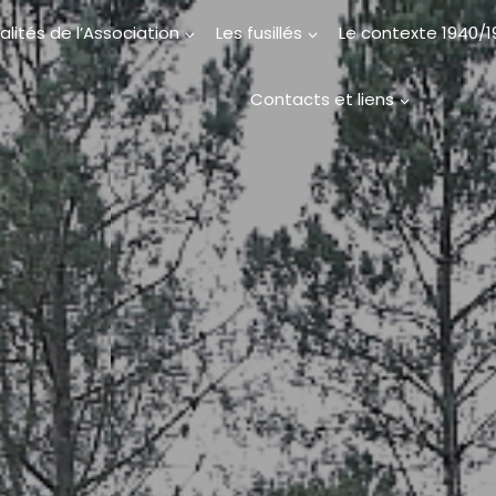
alités de l’Association
Les fusillés
Le contexte 1940/
Contacts et liens