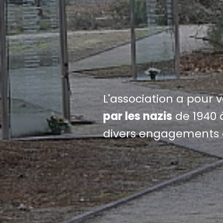
L'association a pour 
par les nazis
de 1940 à
divers engagements 