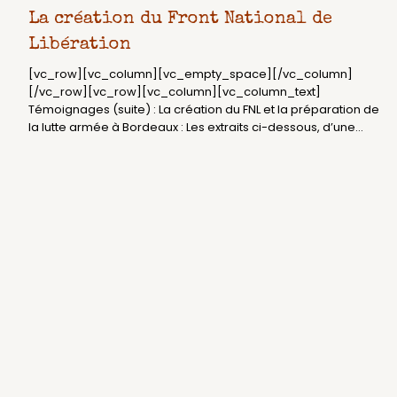
La création du Front National de
Libération
[vc_row][vc_column][vc_empty_space][/vc_column]
[/vc_row][vc_row][vc_column][vc_column_text]
Témoignages (suite) : La création du FNL et la préparation de
la lutte armée à Bordeaux : Les extraits ci-dessous, d’une...