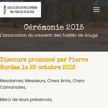
Aller
au
contenu
Cérémonie 2015
L'association du souvenir des fusillés de Souge
Discours prononcé par Pierre
Bordas le 25 octobre 2015
Mesdames, Messieurs, Chers Amis, Chers
Camarades,
Merci de leurs présences,