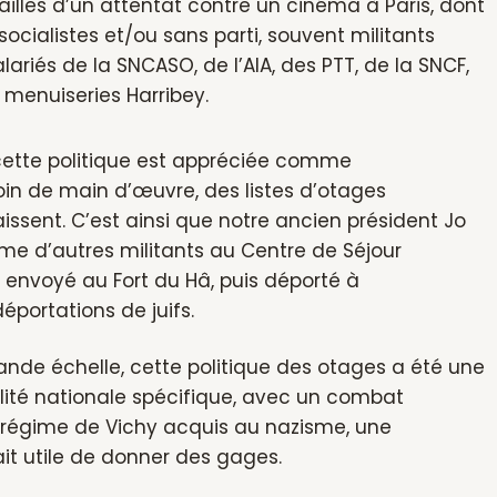
ailles d’un attentat contre un cinéma à Paris, dont
ialistes et/ou sans parti, souvent militants
riés de la SNCASO, de l’AIA, des PTT, de la SNCF,
 menuiseries Harribey.
cette politique est appréciée comme
oin de main d’œuvre, des listes d’otages
raissent. C’est ainsi que notre ancien président Jo
me d’autres militants au Centre de Séjour
envoyé au Fort du Hâ, puis déporté à
éportations de juifs.
rande échelle, cette politique des otages a été une
éalité nationale spécifique, avec un combat
 un régime de Vichy acquis au nazisme, une
tait utile de donner des gages.