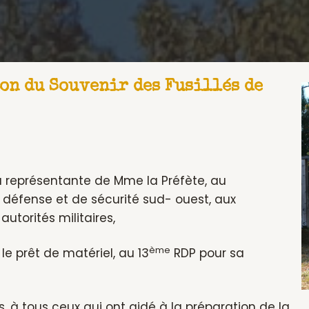
ion du Souvenir des Fusillés de
la représentante de Mme la Préfète, au
e défense et de sécurité sud- ouest, aux
autorités militaires,
ème
le prêt de matériel, au 13
RDP pour sa
 à tous ceux qui ont aidé à la préparation de la