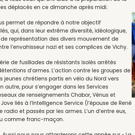
êtes déplacés en ce dimanche après midi.
us permet de répondre à notre objectif
, qui, dans leur extrême diversité, idéologique,
e, de représentation des divers mouvement de
re l’envahisseur nazi et ses complices de Vichy.
ie de fusillades de résistants isolés arrêtés
étentions d’armes. L’action contre les groupes de
es jeunes chrétiens partis en vélo du Nord vers
un autre, pour s’engager dans les Services
réseaux de renseignements Chabor, Vénus et
 Jove liés à l’Intelligence Service (l’épouse de René
e radio et passés par les armes. L’un d’entre eux,
onnu comme franc-maçon.
s. Aussi nous nous attarderons cette année sur « La