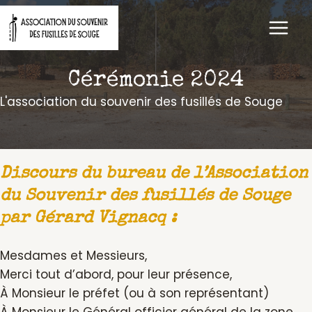
Aller
au
contenu
Cérémonie 2024
L'association du souvenir des fusillés de Souge
Discours du bureau de l’Association
du Souvenir des fusillés de Souge
par Gérard Vignacq :
Mesdames et Messieurs,
Merci tout d’abord, pour leur présence,
À Monsieur le préfet (ou à son représentant)