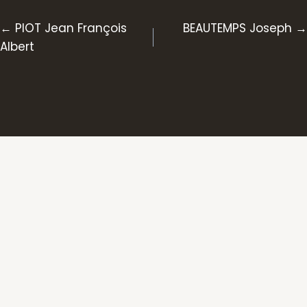
Posts
← PIOT Jean François
BEAUTEMPS Joseph →
Albert
navigation