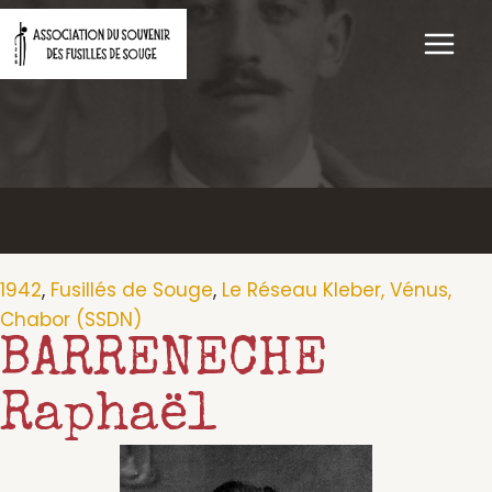
Aller
au
contenu
1942
,
Fusillés de Souge
,
Le Réseau Kleber, Vénus,
Chabor (SSDN)
BARRENECHE
Raphaël