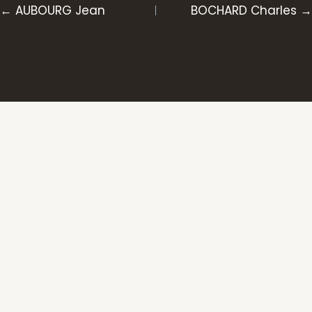
Posts
← AUBOURG Jean
BOCHARD Charles →
navigation