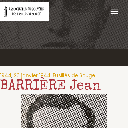
Aller
au
contenu
1944
,
26 janvier 1944
,
Fusillés de Souge
BARRIÈRE Jean