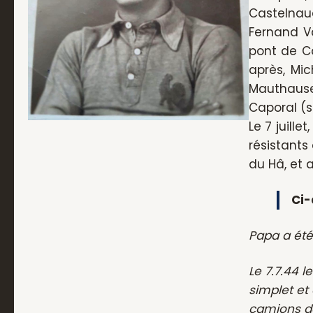
Castelnaud
Fernand Va
pont de C
après, Mic
Mauthause
Caporal (s
Le 7 juill
résistants
du Hâ, et
Ci-
Papa a été
Le 7.7.44 l
simplet et 
camions da