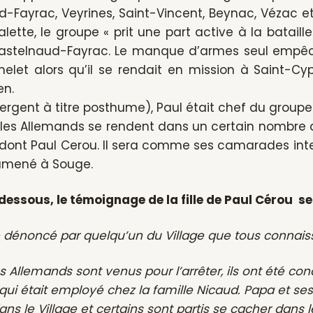
-Fayrac, Veyrines, Saint-Vincent, Beynac, Vézac e
lette, le groupe « prit une part active à la bataill
astelnaud-Fayrac. Le manque d’armes seul empêch
helet alors qu’il se rendait en mission à Saint-Cyp
n.
ergent à titre posthume), Paul était chef du groupe 
et, les Allemands se rendent dans un certain nombre 
 dont Paul Cerou. Il sera comme ses camarades inte
 amené à Souge.
dessous, le témoignage de la fille de Paul Cérou se
 dénoncé par quelqu’un du Village que tous connaiss
es Allemands sont venus pour l’arrêter, ils ont été co
qui était employé chez la famille Nicaud. Papa et ses
ns le Village et certains sont partis se cacher dans 