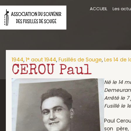
Aller
ACCUEIL
Les actu
au
contenu
1944
,
1° aout 1944
,
Fusillés de Souge
,
Les 14 de 
CEROU Paul
Né le 14 m
Demeurant
Arrêté le 7 
Fusillé le 
Paul Cerou
son père,