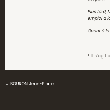
Plus tard, 
emploi à la
Quant à la
*: Il s’agi
Posts
← BOURON Jean-Pierre
navigation