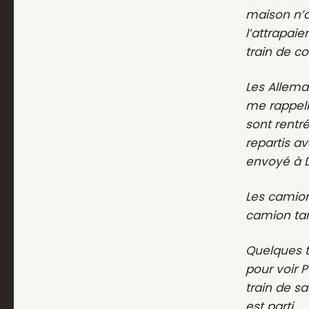
maison n’a 
l’attrapaie
train de c
Les Allema
me rappell
sont rentré
repartis av
envoyé à Da
Les camions
camion tan
Quelques t
pour voir P
train de sa
est parti.