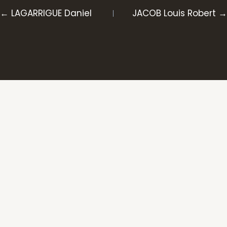
Posts
← LAGARRIGUE Daniel
JACOB Louis Robert →
navigation