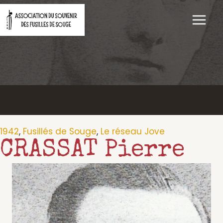
Aller
au
contenu
1942
,
Fusillés de Souge
,
Le réseau Jove
CRASSAT Pierre