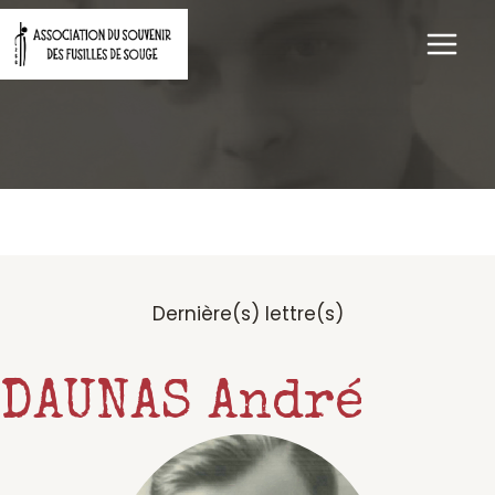
Aller
au
contenu
Dernière(s) lettre(s)
DAUNAS André