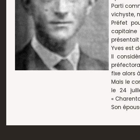
Parti commu
vichyste,
Préfet po
capitaine
présentai
Yves est d
Il considè
préfectoral
fixe alors
Mais le co
le 24 jui
« Charentai
Son épouse