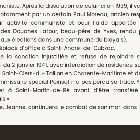
niste. Après la dissolution de celui-ci en 1939, il v
 notamment par un certain Paul Moreau, ancien res
ur activité communiste et pour l’aide apportée
 des Douanes Latour, beau-père de Yves, rendu pu
t aux élections dans une commune du blayais).
éplacé d’office à Saint-André-de-Cubzac.
re la sanction injustifiée et refuse de rejoindre
 du 2 janvier 1941, avec interdiction de résidence sur
 à Saint-Ciers-du-Taillon en Charente-Maritime et 
mmissaire spécial Poinsot n’a pas perdu sa trace. 
llet à Saint-Martin-de-Ré avant d’être transfé
s ».
, Jeanne, continuera le combat de son mari dans l