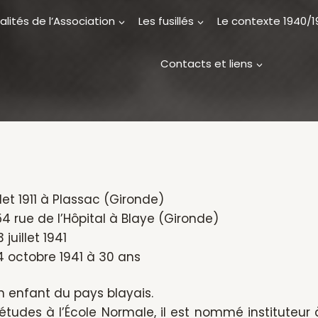
alités de l’Association
Les fusillés
Le contexte 1940/
Contacts et liens
illet 1911 à Plassac (Gironde)
 rue de l’Hôpital à Blaye (Gironde)
 juillet 1941
24 octobre 1941 à 30 ans
n enfant du pays blayais.
études à l’École Normale, il est nommé instituteur 