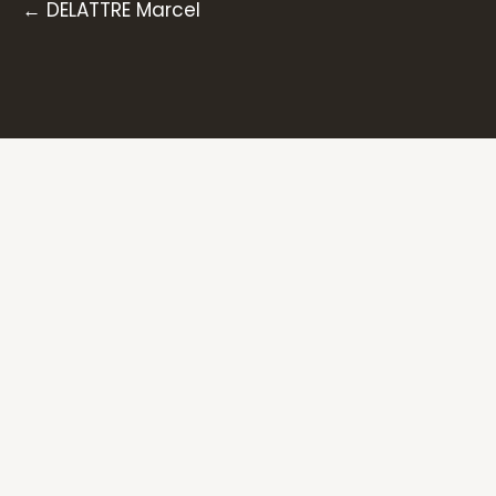
Posts
← DELATTRE Marcel
navigation