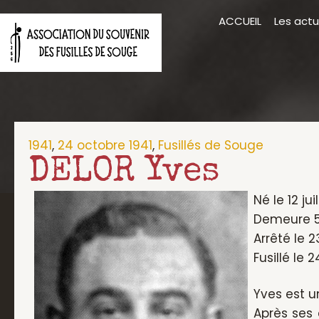
Aller
ACCUEIL
Les actu
au
contenu
1941
,
24 octobre 1941
,
Fusillés de Souge
DELOR Yves
Né le 12 ju
Demeure 54
Arrêté le 23
Fusillé le 
Yves est u
Après ses 