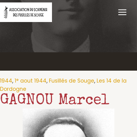
Aller
au
contenu
1944
,
1° aout 1944
,
Fusillés de Souge
,
Les 14 de la
Dordogne
GAGNOU Marcel