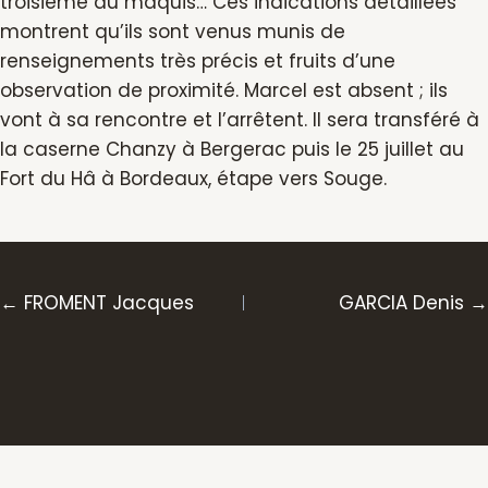
troisième au maquis… Ces indications détaillées
montrent qu’ils sont venus munis de
renseignements très précis et fruits d’une
observation de proximité. Marcel est absent ; ils
vont à sa rencontre et l’arrêtent. Il sera transféré à
la caserne Chanzy à Bergerac puis le 25 juillet au
Fort du Hâ à Bordeaux, étape vers Souge.
Posts
← FROMENT Jacques
GARCIA Denis →
navigation