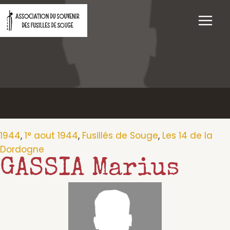
Aller
au
contenu
1944
,
1° aout 1944
,
Fusillés de Souge
,
Les 14 de la
Dordogne
GASSIA Marius