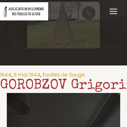
Aller
au
contenu
1944
,
9 mai 1944
,
Fusillés de Souge
GOROBZOV Grigori