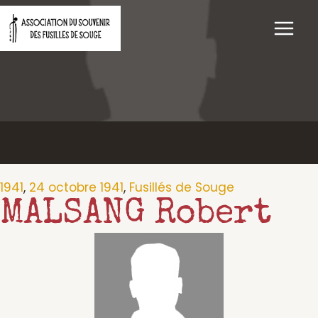
Aller
au
contenu
1941
,
24 octobre 1941
,
Fusillés de Souge
MALSANG Robert