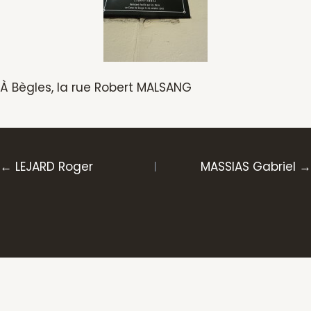
À Bègles, la rue Robert MALSANG
Posts
← LEJARD Roger
MASSIAS Gabriel →
navigation