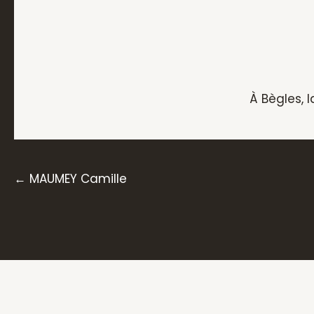
À Bègles, 
Posts
← MAUMEY Camille
navigation