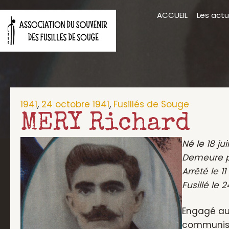
Aller
ACCUEIL
Les actu
au
contenu
1941
,
24 octobre 1941
,
Fusillés de Souge
MERY Richard
Né le 18 j
Demeure p
Arrêté le 
Fusillé le 
Engagé au P
communiste