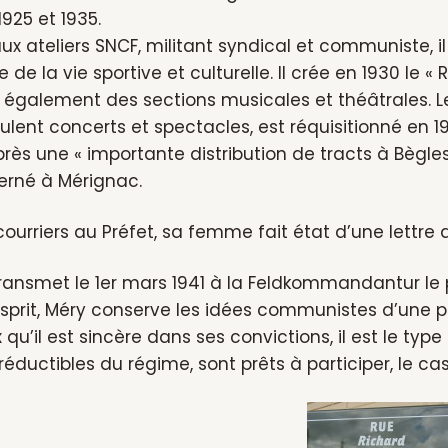
1925 et 1935.
ux ateliers SNCF, militant syndical et communiste, i
de la vie sportive et culturelle. Il crée en 1930 le «
galement des sections musicales et théâtrales. Le 
ulent concerts et spectacles, est réquisitionné en 
près une « importante distribution de tracts à Bègles 
terné à Mérignac.
ourriers au Préfet, sa femme fait état d’une lettr
transmet le 1er mars 1941 à la Feldkommandantur le p
prit, Méry conserve les idées communistes d’une pu
u’il est sincère dans ses convictions, il est le type
réductibles du régime, sont prêts à participer, le ca