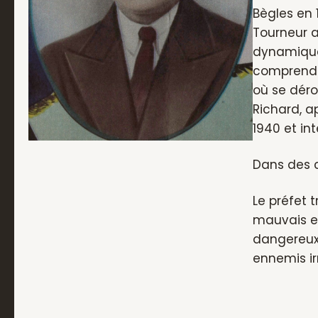
Bègles en 
Tourneur a
dynamique 
comprend é
où se déro
Richard, a
1940 et in
Dans des c
Le préfet 
mauvais es
dangereux q
ennemis ir