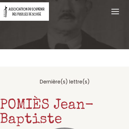
Aller
au
contenu
Dernière(s) lettre(s)
POMIÈS Jean-
Baptiste