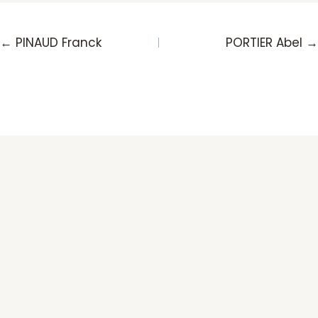
Posts
← PINAUD Franck
PORTIER Abel →
navigation