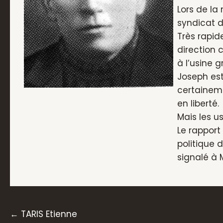
Lors de la
syndicat d
Très rapid
direction 
à l’usine 
Joseph est
certaineme
en liberté.
Mais les u
Le rapport
politique d
signalé à M
Posts
← TARIS Etienne