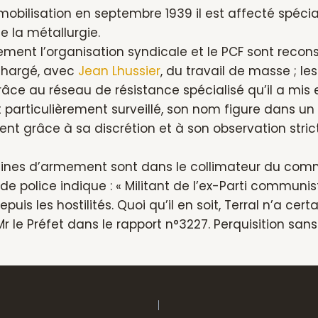
 mobilisation en septembre 1939 il est affecté spécial
e la métallurgie.
ement l’organisation syndicale et le PCF sont reconst
chargé, avec
Jean Lhussier
, du travail de masse ; le
grâce au réseau de résistance spécialisé qu’il a mis 
 particulièrement surveillé, son nom figure dans un 
nt grâce à sa discrétion et à son observation strict
sines d’armement sont dans le collimateur du commi
 de police indique : « Militant de l’ex-Parti communi
epuis les hostilités. Quoi qu’il en soit, Terral n’a c
r le Préfet dans le rapport n°3227. Perquisition sans 