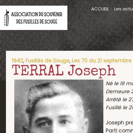
Aller
ACCUEIL
Les actu
au
contenu
1942
,
Fusillés de Souge
,
Les 70 du 21 septembre
TERRAL Joseph
Né le l9 m
Demeure 23
Arrêté le 2
Fusillé le
Joseph pre
Parti comm