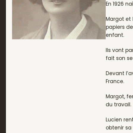
En 1926 naî
Margot et 
papiers de
enfant.
Ils vont p
fait son s
Devant l’a
France.
Margot, fe
du travail.
Lucien ren
obtenir sa 