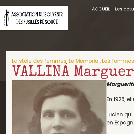
Aller
ACCUEIL
Les actu
au
contenu
La stèle des femmes
,
Le Mémorial
,
Les Femmes
VALLINA Marguer
Marguerite
En 1925, e
Lucien qui
en Espagne,