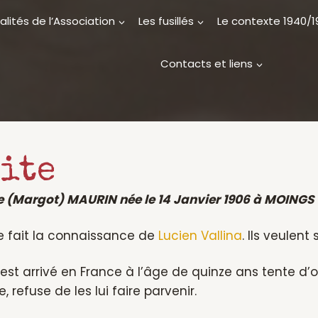
alités de l’Association
Les fusillés
Le contexte 1940/
Contacts et liens
ite
 (Margot) MAURIN née le 14 Janvier 1906 à MOINGS
lle fait la connaissance de
Lucien Vallina
. Ils veulent
 est arrivé en France à l’âge de quinze ans tente d’
 refuse de les lui faire parvenir.