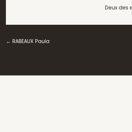
Deux des e
Posts
← RABEAUX Paula
navigation