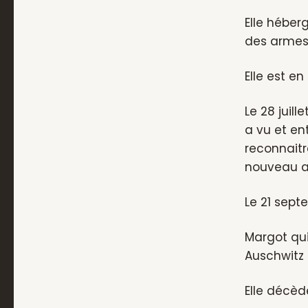
Elle héber
des armes
Elle est en
Le 28 juil
a vu et en
reconnaitre
nouveau a
Le 21 sept
Margot qui
Auschwitz 
Elle décède