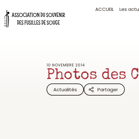
Aller
ACCUEIL
Les actu
au
contenu
10 NOVEMBRE 2014
Photos des 
Actualités
Partager