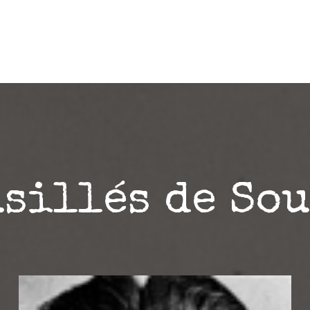
alités de l’Association
Les fusillés
Le contexte 1940/
Contacts et liens
sillés de So