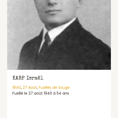
KARP Israël
1940
,
27 Août
,
Fusillés de Souge
Fusillé le 27 août 1940 à 54 ans
about KARP Israël