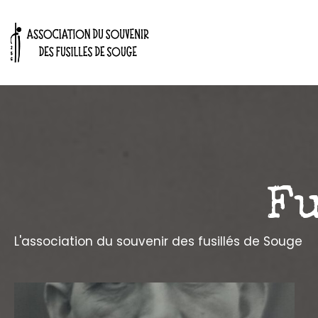
Aller
ACCUEIL
Les actu
au
contenu
Fu
L'association du souvenir des fusillés de Souge