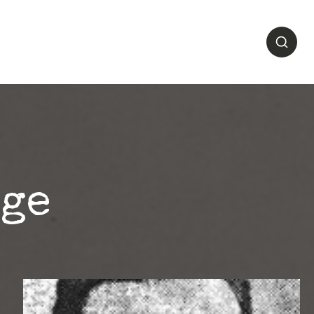
1944
Se Souvenir
En savoir plus
uge