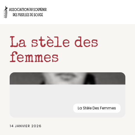
Aller
au
contenu
La stèle des
femmes
La Stèle Des Femmes
14 JANVIER 2026