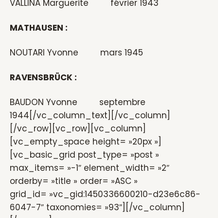
VALLINA Marguerite février 1943
MATHAUSEN :
NOUTARI Yvonne mars 1945
RAVENSBRÜCK :
BAUDON Yvonne septembre
1944[/vc_column_text][/vc_column]
[/vc_row][vc_row][vc_column]
[vc_empty_space height= »20px »]
[vc_basic_grid post_type= »post »
max_items= »-1″ element_width= »2″
orderby= »title » order= »ASC »
grid_id= »vc_gid:1450336600210-d23e6c86-
6047-7″ taxonomies= »93″][/vc_column]