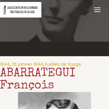
Aller
au
contenu
1944
,
26 janvier 1944
,
Fusillés de Souge
ABARRATEGUI
François