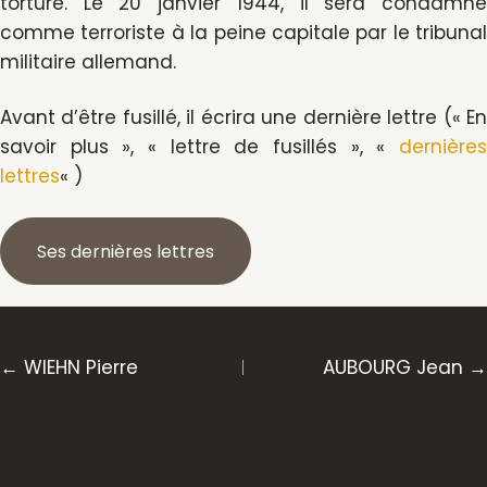
torturé. Le 20 janvier 1944, il sera condamné
comme terroriste à la peine capitale par le tribunal
militaire allemand.
Avant d’être fusillé, il écrira une dernière lettre (« En
savoir plus », « lettre de fusillés », «
dernières
lettres
« )
Ses dernières lettres
Posts
← WIEHN Pierre
AUBOURG Jean →
navigation