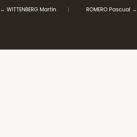
Posts
← WITTENBERG Martin
ROMERO Pascual →
navigation