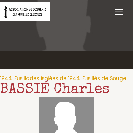
Aller
au
contenu
1944
,
Fusillades isolées de 1944
,
Fusillés de Souge
BASSIÉ Charles