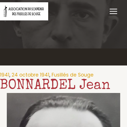
Aller
au
contenu
1941
,
24 octobre 1941
,
Fusillés de Souge
BONNARDEL Jean