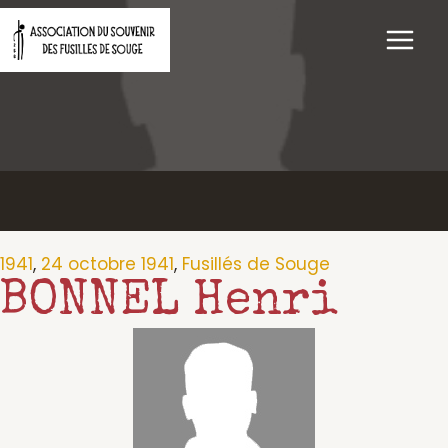
Aller
au
contenu
1941
,
24 octobre 1941
,
Fusillés de Souge
BONNEL Henri