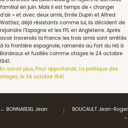
familial en juin. Mais il est temps de « changer
d’air » et avec deux amis, Emile Dupin et Alfred
Wattiez, déjà résistants comme lui, ils décident de
rejoindre l’Espagne et les FFL en Angleterre. Après
avoir traversés la France les trois amis sont arrêtés
à la frontière espagnole, ramenés au Fort du Hâ à
Bordeaux et fusillés comme otages le 24 octobre
1941.
En savoir plus, Pour approfondir, La politique des
otages, le 24 octobre 1941
Posts
← BONNARDEL Jean
BOUCAULT Jean-Roger
→
navigation