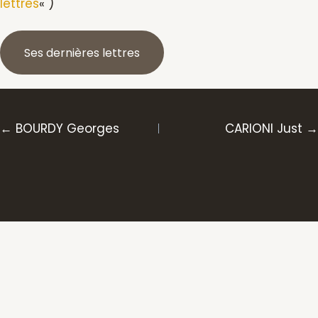
lettres
« )
Ses dernières lettres
Posts
← BOURDY Georges
CARIONI Just →
navigation