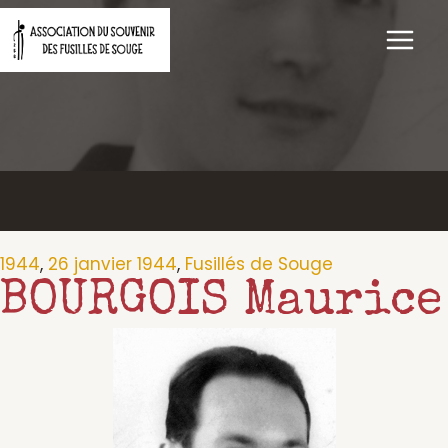
Aller
au
contenu
1944
,
26 janvier 1944
,
Fusillés de Souge
BOURGOIS Maurice