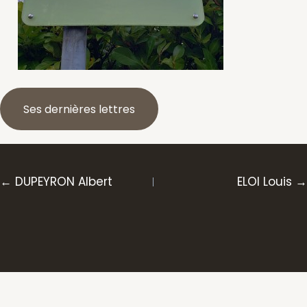
Ses dernières lettres
Posts
← DUPEYRON Albert
ELOI Louis →
navigation