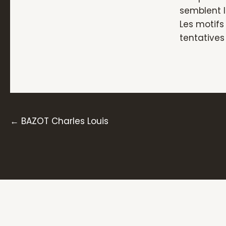
semblent l
Les motifs
tentatives 
Posts
← BAZOT Charles Louis
navigation