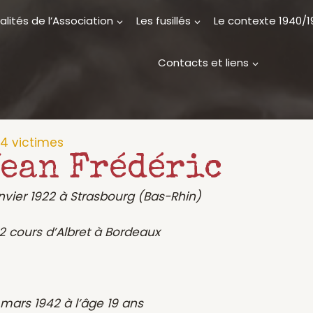
alités de l’Association
Les fusillés
Le contexte 1940/
Contacts et liens
 14 victimes
ean Frédéric
anvier 1922 à Strasbourg (Bas-Rhin)
 cours d’Albret à Bordeaux
2 mars 1942 à l’âge 19 ans