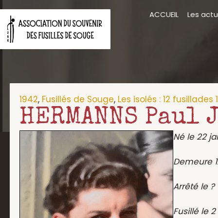
Aller
ACCUEIL
Les actu
au
contenu
1942
,
Fusillés de Souge
,
Les isolés : 12 fusillades
HERMANNS Paul J
Né le 22 j
Demeure 12
Arrêté le ?
Fusillé le 