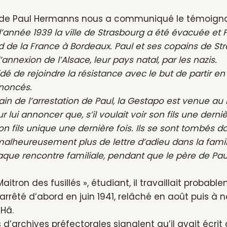
e de Paul Hermanns nous a communiqué le témoigna
l’année 1939 la ville de Strasbourg a été évacuée et 
d de la France à Bordeaux. Paul et ses copains de S
’annexion de l’Alsace, leur pays natal, par les nazis.
idé de rejoindre la résistance avec le but de partir en
noncés.
in de l’arrestation de Paul, la Gestapo est venue au 
ur lui annoncer que, s’il voulait voir son fils une derniè
on fils unique une dernière fois. Ils se sont tombés d
 malheureusement plus de lettre d’adieu dans la famil
aque rencontre familiale, pendant que le père de Paul
 Maitron des fusillés », étudiant, il travaillait pro
 arrêté d’abord en juin 1941, relâché en août puis 
 Hâ.
 d’archives préfectorales signalent qu’il avait écrit 