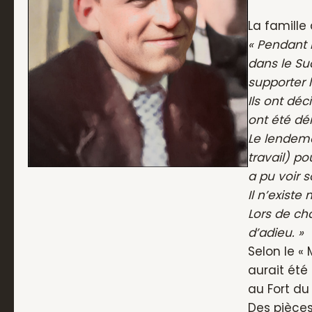
La famill
« Pendant 
dans le Su
supporter l
Ils ont déc
ont été dé
Le lendema
travail) po
a pu voir s
Il n’existe
Lors de ch
d’adieu. »
Selon le «
aurait été
au Fort du
Des pièces