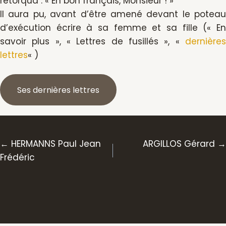
rétorqua : « En bon français, Monsieur ! »
Il aura pu, avant d’être amené devant le poteau
d’exécution écrire à sa femme et sa fille (« En
savoir plus », « Lettres de fusillés », «
dernières
lettres
« )
Ses dernières lettres
Posts
← HERMANNS Paul Jean
ARGILLOS Gérard →
Frédéric
navigation