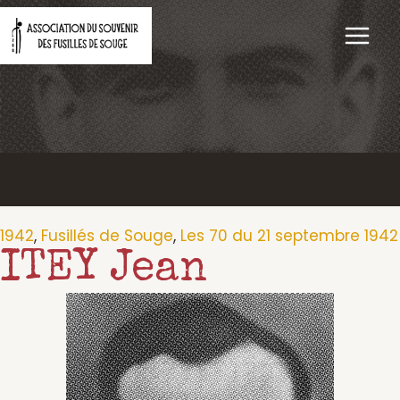
Aller
au
contenu
1942
,
Fusillés de Souge
,
Les 70 du 21 septembre 1942
ITEY Jean