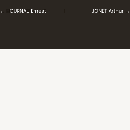
Posts
← HOURNAU Ernest
JONET Arthur →
navigation