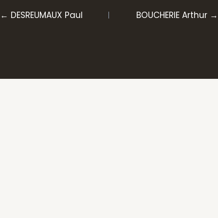
Posts
← DESREUMAUX Paul
BOUCHERIE Arthur →
navigation