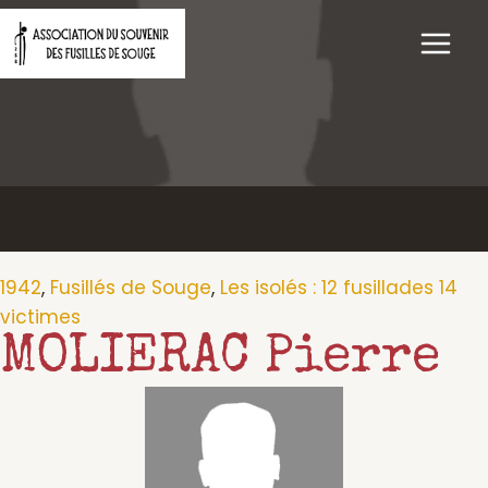
Aller
au
contenu
1942
,
Fusillés de Souge
,
Les isolés : 12 fusillades 14
victimes
MOLIERAC Pierre