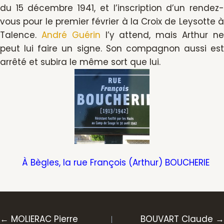
du 15 décembre 1941, et l’inscription d’un rendez-
vous pour le premier février à la Croix de Leysotte à
Talence.
André Guérin
l’y attend, mais Arthur n
peut lui faire un signe. Son compagnon aussi est
arrêté et subira le même sort que lui.
À Bègles, la rue François (Arthur) BOUCHERIE
Posts
← MOLIERAC Pierre
BOUVART Claude →