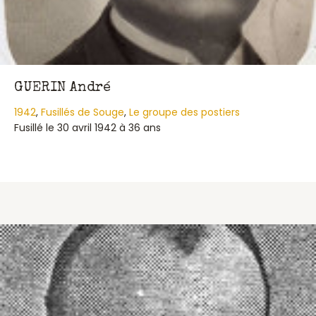
GUERIN André
1942
,
Fusillés de Souge
,
Le groupe des postiers
Fusillé le 30 avril 1942 à 36 ans
about GUERIN André